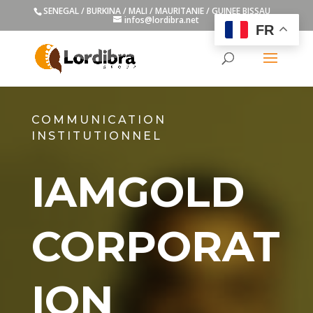
SENEGAL / BURKINA / MALI / MAURITANIE / GUINEE BISSAU
infos@lordibra.net
FR
COMMUNICATION
INSTITUTIONNEL
IAMGOLD
CORPORAT
ION