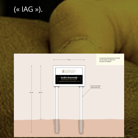
(« IAG »).