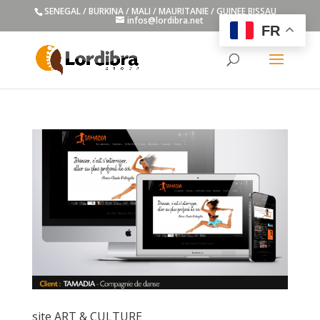
SENEGAL / BURKINA / MALI / MAURITANIE / GUINEE BISSAU
infos@lordibra.net
FR
site ART & CULTURE