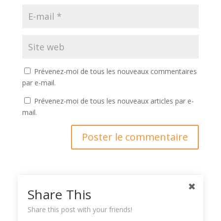
Prévenez-moi de tous les nouveaux commentaires
par e-mail.
Prévenez-moi de tous les nouveaux articles par e-
mail.
Ce site utilise Akismet pour réduire les indésirables.
En
Share This
savoir plus sur la façon dont les données de vos
commentaires sont traitées
Share this post with your friends!
.