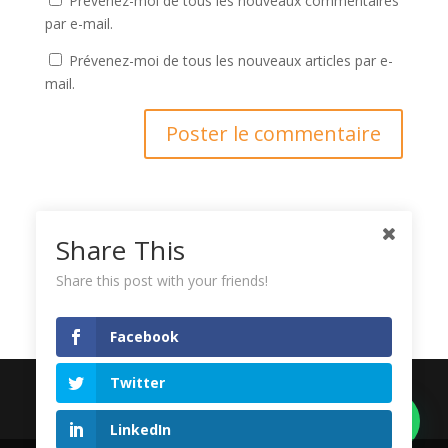
Prévenez-moi de tous les nouveaux commentaires
par e-mail.
Prévenez-moi de tous les nouveaux articles par e-
mail.
Ce site utilise Akismet pour réduire les indésirables.
En
Share This
savoir plus sur la façon dont les données de vos
Share this post with your friends!
commentaires sont traitées
.
Facebook
Twitter
Copyright © 2016
. LORDIBRA .
Tous droits réservés I
LinkedIn
Donnons un sens à votre vision