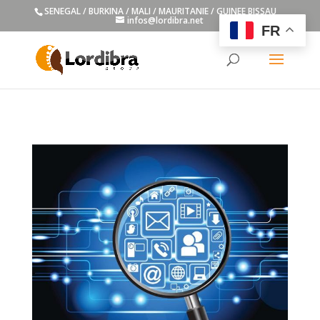
SENEGAL / BURKINA / MALI / MAURITANIE / GUINEE BISSAU
infos@lordibra.net
FR