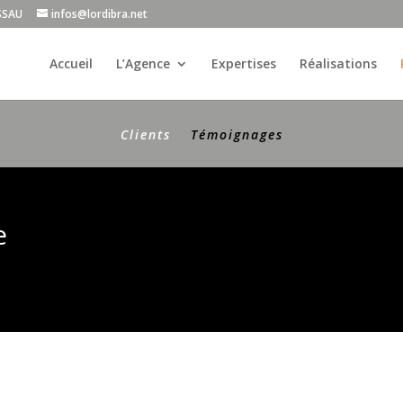
ISSAU
infos@lordibra.net
Accueil
L’Agence
Expertises
Réalisations
Clients
Témoignages
e