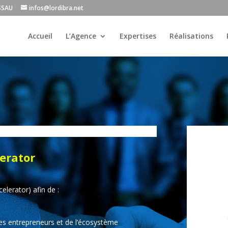
ISSAU
infos@lordibra.net
Accueil
L’Agence
Expertises
Réalisations
lerator
elerator) afin de :
es entrepreneurs et de l’écosystème