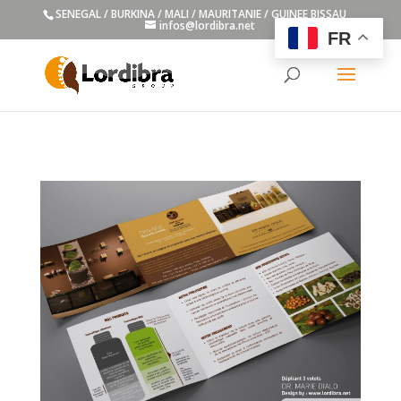
SENEGAL / BURKINA / MALI / MAURITANIE / GUINEE BISSAU
infos@lordibra.net
FR