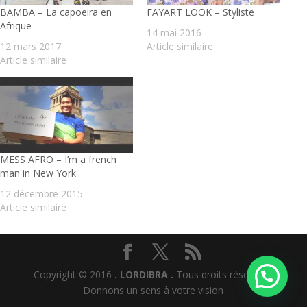
BAMBA – La capoeira en
FAYART LOOK – Styliste
Afrique
14 mai 2016
12 mars 2017
Article similaire
Article similaire
MESS AFRO – I’m a french
man in New York
12 décembre 2015
Article similaire
Copyright © 2016
. LORDIBRA .
Tous droits réservés I
Donnons un sens à votre vision