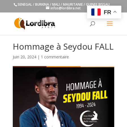
SENEGAL / BURKINA / MALI / MAURITANIE / GUINEE BISSAU
infos@lordibra.net
FR
Hommage à Seydou FALL
Juin 20, 2024
|
1 commentaire