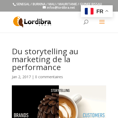
SENEGAL / BURKINA / MALI / MAURITANIE / GUINEE BISSAU
infos@lordibra.net
FR
Du storytelling au
marketing de la
performance
Jan 2, 2017
|
0 commentaires