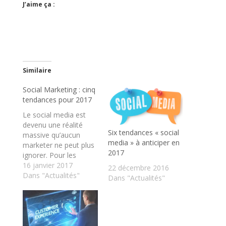
J’aime ça :
Similaire
Social Marketing : cinq
tendances pour 2017
Le social media est
devenu une réalité
Six tendances « social
massive qu’aucun
media » à anticiper en
marketer ne peut plus
2017
ignorer. Pour les
entreprises, les
16 janvier 2017
22 décembre 2016
registres d’intervention
Dans "Actualités"
Dans "Actualités"
sont du coup variés :
publicité, réputation,
social selling, relation
client... Bien exploité,
le social media devient