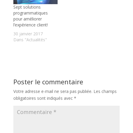
très efficace sur
Sept solutions
chacune de ces
programmatiques
catégories. Le social
pour améliorer
media devient un
l’expérience client!
sujet…
30 janvier 2017
Dans "Actualités"
Poster le commentaire
Votre adresse e-mail ne sera pas publiée.
Les champs
obligatoires sont indiqués avec
*