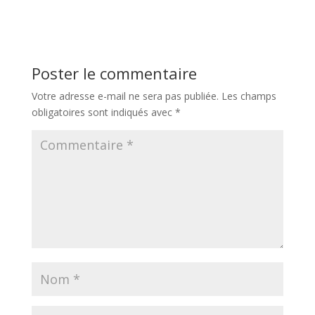
la fois Internet ET les
magasins. Pour votre
boutique, il s’agit d’une
véritable opportunité…
à condition de ne pas
Poster le commentaire
passer à côté de cette
tendance de…
Votre adresse e-mail ne sera pas publiée.
Les champs
obligatoires sont indiqués avec
*