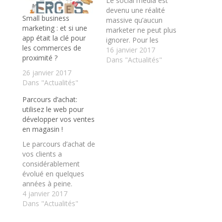
Le social media est
devenu une réalité
Small business
massive qu’aucun
marketing : et si une
marketer ne peut plus
app était la clé pour
ignorer. Pour les
les commerces de
entreprises, les
16 janvier 2017
proximité ?
registres d’intervention
Dans "Actualités"
sont du coup variés :
26 janvier 2017
publicité, réputation,
Dans "Actualités"
social selling, relation
Parcours d’achat:
client... Bien exploité,
utilisez le web pour
le social media devient
développer vos ventes
très efficace sur
en magasin !
chacune de ces
catégories. Le social
Le parcours d’achat de
media devient un
vos clients a
sujet…
considérablement
évolué en quelques
années à peine.
Désormais, il est plus
4 janvier 2017
complexe, plus
Dans "Actualités"
nuancé, et il intègre à