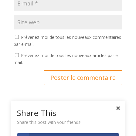
Prévenez-moi de tous les nouveaux commentaires
par e-mail.
Prévenez-moi de tous les nouveaux articles par e-
mail.
Ce site utilise Akismet pour réduire les indésirables.
En
Share This
savoir plus sur la façon dont les données de vos
Share this post with your friends!
commentaires sont traitées
.