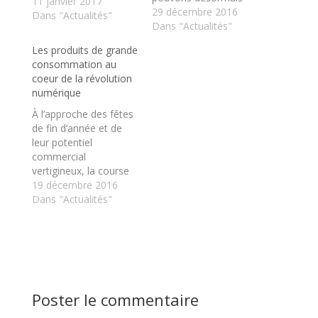
11 janvier 2017
travailler sur
29 décembre 2016
Dans "Actualités"
l’environnement
Dans "Actualités"
interne et externe de
Les produits de grande
l’entreprise et faire des
consommation au
prédictions
coeur de la révolution
notamment pour : -
numérique
Prévoir le
comportement futur
À l’approche des fêtes
des clients actuels ou
de fin d’année et de
potentiels ; - Identifier
leur potentiel
et exploiter de
commercial
nouvelles…
vertigineux, la course
est lancée pour les
19 décembre 2016
marques qui
Dans "Actualités"
souhaitent tirer leur
épingle du jeu. Mais
dans le brouhaha des
nouveautés, des
rabais et des
avantages en tous
Poster le commentaire
genres, elles ne
peuvent plus se