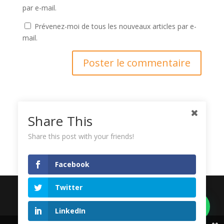
par e-mail.
Prévenez-moi de tous les nouveaux articles par e-
mail.
Ce site utilise Akismet pour réduire les indésirables.
En
Share This
savoir plus sur la façon dont les données de vos
Share this post with your friends!
commentaires sont traitées
.
Facebook
Twitter
Copyright © 2016
. LORDIBRA .
Tous droits réservés I
LinkedIn
Donnons un sens à votre vision