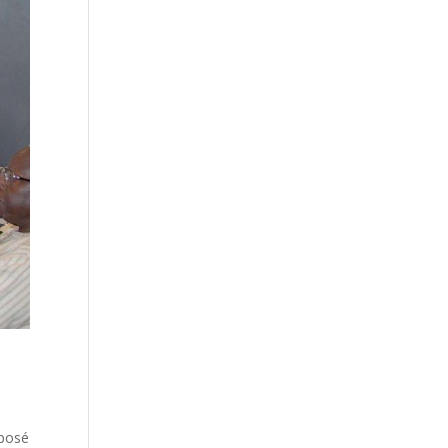
xposé