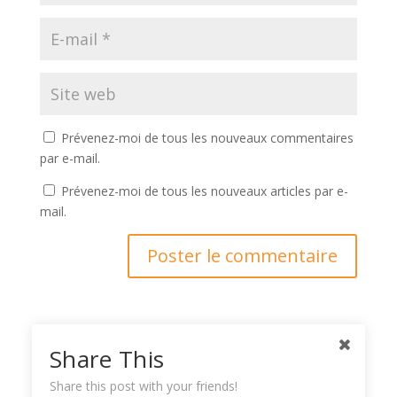
Prévenez-moi de tous les nouveaux commentaires
par e-mail.
Prévenez-moi de tous les nouveaux articles par e-
mail.
Ce site utilise Akismet pour réduire les indésirables.
En
Share This
savoir plus sur la façon dont les données de vos
Share this post with your friends!
commentaires sont traitées
.