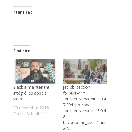
J’aime ça :
Similaire
Slack a maintenant
[et_pb_section
intégré les appels
fb_built="1"
vidéo
_builder_version="3.0.4
7"][et_pb_row
20 décembre 2016
_builder_version="3.0.4
Dans "Actualités"
8"
background_size="initi
al"…