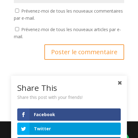
Prévenez-moi de tous les nouveaux commentaires
par e-mail.
Prévenez-moi de tous les nouveaux articles par e-
mail.
Ce site utilise Akismet pour réduire les indésirables.
En
Share This
savoir plus sur la façon dont les données de vos
Share this post with your friends!
commentaires sont traitées
.
Facebook
Twitter