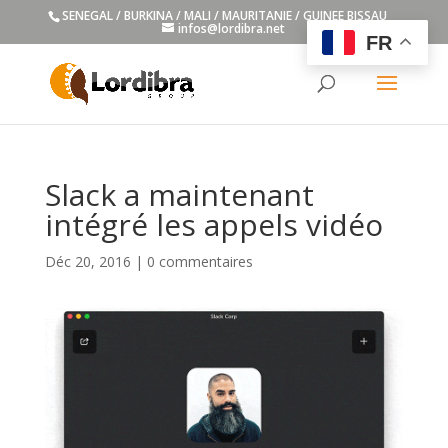
SENEGAL / BURKINA / MALI / MAURITANIE / GUINEE BISSAU
infos@lordibra.net
FR
Slack a maintenant
intégré les appels vidéo
Déc 20, 2016
|
0 commentaires