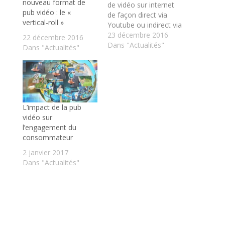
nouveau format de
de vidéo sur internet
pub vidéo : le «
de façon direct via
vertical-roll »
Youtube ou indirect via
la consultation de son
23 décembre 2016
22 décembre 2016
mur Facebook, le
Dans "Actualités"
Dans "Actualités"
format publicitaire
vidéo est en train
d’exploser avec des
performances en
terme de notoriété
mais également en
L’impact de la pub
terme de génération
vidéo sur
de lead assez
l’engagement du
incroyable…
consommateur
2 janvier 2017
Dans "Actualités"